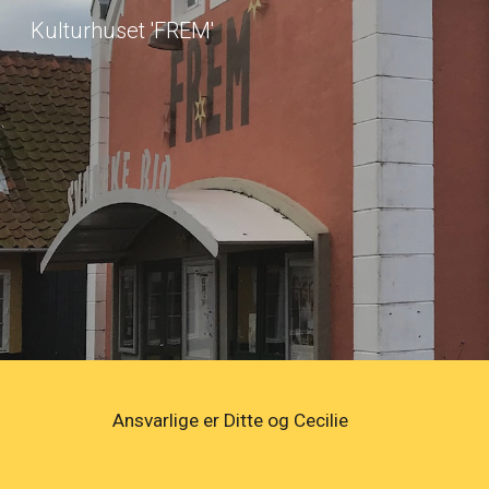
Kulturhuset 'FREM'
Sk
Ansvarlige er Ditte og Cecilie