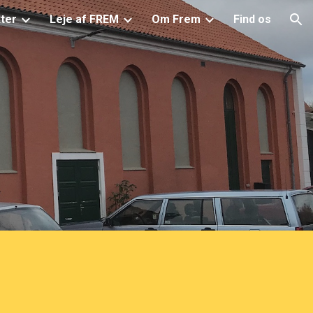
ter
Leje af FREM
Om Frem
Find os
ion