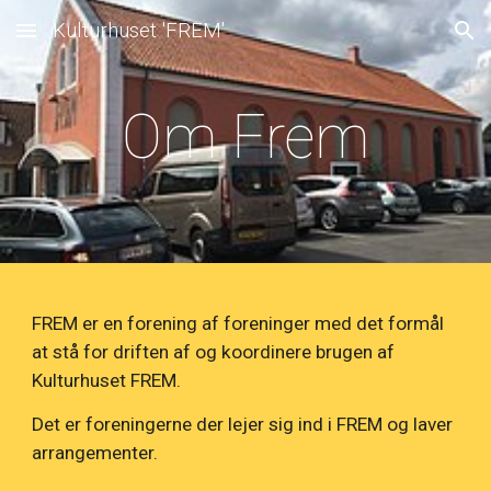
Kulturhuset 'FREM'
Skip to main content
Skip to navigation
Om Frem
FREM er en forening af foreninger med det formål 
at stå for driften af og koordinere brugen af 
Kulturhuset FREM.
Det er foreningerne der lejer sig ind i FREM og laver 
arrangementer.