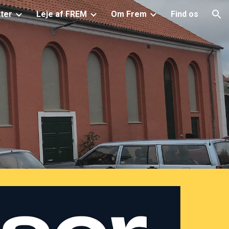
ter
Leje af FREM
Om Frem
Find os
ion